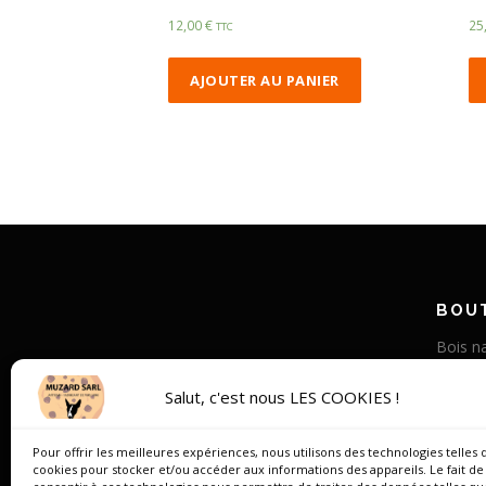
12,00
€
25
TTC
AJOUTER AU PANIER
BOUT
Bois na
Corne v
Salut, c'est nous LES COOKIES !
Bois st
Os de
Pour offrir les meilleures expériences, nous utilisons des technologies telles 
cookies pour stocker et/ou accéder aux informations des appareils. Le fait de
Bois de