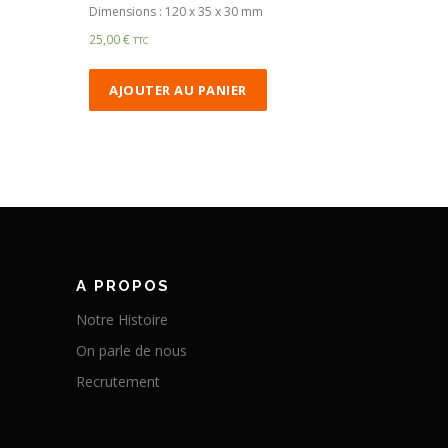
Dimensions : 120 x 35 x 30 mm
25,00
€
TTC
AJOUTER AU PANIER
A PROPOS
Notre Histoire
On parle de nous
Recrutement