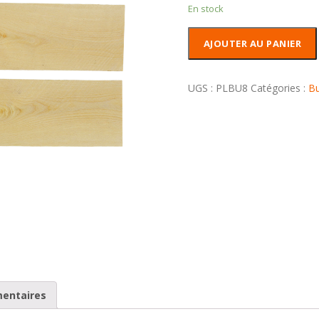
En stock
quantité
AJOUTER AU PANIER
de
Plaquettes
Buis
UGS :
PLBU8
Catégories :
Bu
mentaires