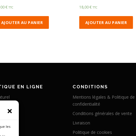
,00
€
18,00
€
TTC
TTC
AJOUTER AU PANIER
AJOUTER AU PANIER
IQUE EN LIGNE
CONDITIONS
turel
Mentions légales & Politique de
confidentialité
éritable
Conditions générales de vente
abilisé
Livraison
 chameau
que les
Politique de cookies
 cerf