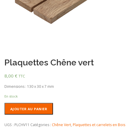
Plaquettes Chêne vert
8,00
€
TTC
Dimensions : 130 x 30 x 7 mm
En stock
quantité
AJOUTER AU PANIER
de
Plaquettes
Chêne
UGS :
PLCHV11
Catégories :
Chêne Vert
,
Plaquettes et carrelets en Bois
vert