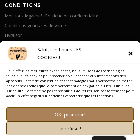
CONDITIONS
Mentions légales & Politique de confidentialité
Conditions générales de vente
Livraison
Politique de cookies
Salut, c'est nous LES
COOKIES !
A PROPOS
Pour offrir les meilleures expériences, nous utilisons des technologies
Notre Histoire
telles que les cookies pour stocker et/ou accéder aux informations des
appareils. Le fait de consentir à ces technologies nous permettra de traiter
On parle de nous
des données telles que le comportement de navigation ou les ID uniques
sur ce site. Le fait de ne pas consentir ou de retirer son consentement peut
Recrutement
avoir un effet négatif sur certaines caractéristiques et fonctions.
OK, pour moi !
Je refuse !
Copyright © 2026 Muzard SARL
–
OnePress
thème par
FameThemes. Traduit par Wp Trads.