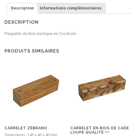
Cocobolo
Description
Informations complémentaires
DESCRIPTION
Plaquette de Bois exotique en Cocobolo
PRODUITS SIMILAIRES
CARRELET ZÈBRANO
CARRELET EN BOIS DE CADE
LOUPE QUALITÉ ++
Dimensions : 145 x 40 x 40 mm