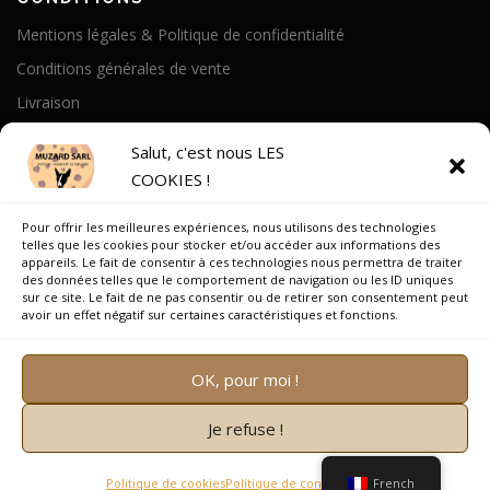
Mentions légales & Politique de confidentialité
Conditions générales de vente
Livraison
Politique de cookies
Salut, c'est nous LES
COOKIES !
A PROPOS
Pour offrir les meilleures expériences, nous utilisons des technologies
Notre Histoire
telles que les cookies pour stocker et/ou accéder aux informations des
appareils. Le fait de consentir à ces technologies nous permettra de traiter
On parle de nous
des données telles que le comportement de navigation ou les ID uniques
sur ce site. Le fait de ne pas consentir ou de retirer son consentement peut
Recrutement
avoir un effet négatif sur certaines caractéristiques et fonctions.
OK, pour moi !
Je refuse !
Copyright © 2026 Muzard SARL
–
OnePress
thème par
FameThemes. Traduit par Wp Trads.
Politique de cookies
Politique de confidentialité
French