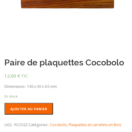
Paire de plaquettes Cocobolo
12,00
€
TTC
Dimensions : 130 x 30 x 4.5 mm
En stock
quantité
AJOUTER AU PANIER
de
Paire
de
UGS :
PLCO22
Catégories :
Cocobolo
,
Plaquettes et carrelets en Bois
plaquettes