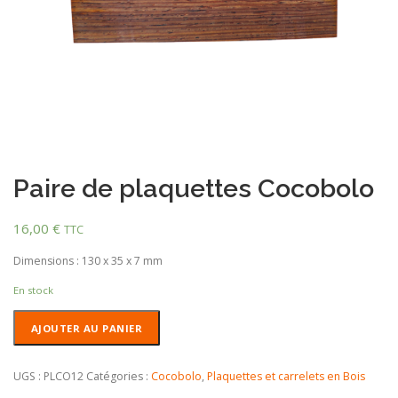
Paire de plaquettes Cocobolo
16,00
€
TTC
Dimensions : 130 x 35 x 7 mm
En stock
quantité
AJOUTER AU PANIER
de
Paire
de
UGS :
PLCO12
Catégories :
Cocobolo
,
Plaquettes et carrelets en Bois
plaquettes