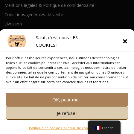
Mentions légales & Politique de confidentialité
Conditions générales de vente
Livraison
Politique de cookies
Salut, c'est nous LES
COOKIES !
A PROPOS
Pour offrir les meilleures expériences, nous utilisons des technologies
Notre Histoire
telles que les cookies pour stocker et/ou accéder aux informations des
appareils. Le fait de consentir à ces technologies nous permettra de traiter
On parle de nous
des données telles que le comportement de navigation ou les ID uniques
sur ce site. Le fait de ne pas consentir ou de retirer son consentement peut
Recrutement
avoir un effet négatif sur certaines caractéristiques et fonctions.
OK, pour moi !
Je refuse !
Copyright © 2026 Muzard SARL
–
OnePress
thème par
FameThemes. Traduit par Wp Trads.
Politique de cookies
Politique de confidentialité
French