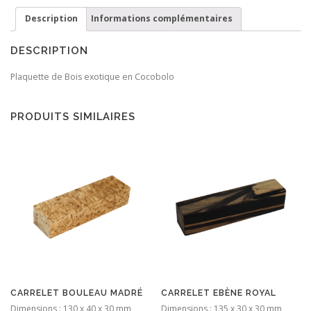
Cocobolo
Description
Informations complémentaires
DESCRIPTION
Plaquette de Bois exotique en Cocobolo
PRODUITS SIMILAIRES
CARRELET BOULEAU MADRÉ
CARRELET EBÈNE ROYAL
Dimensions : 130 x 40 x 30 mm
Dimensions : 135 x 30 x 30 mm