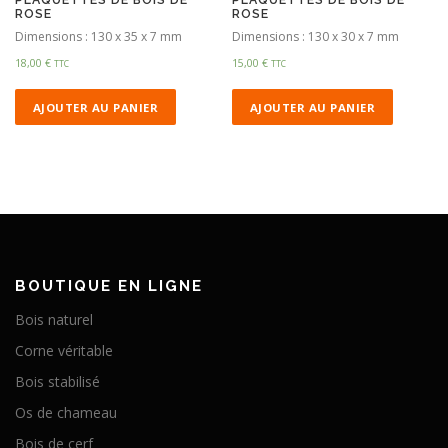
ROSE
ROSE
Dimensions : 130 x 35 x 7 mm
Dimensions : 130 x 30 x 7 mm
18,00
€
15,00
€
TTC
TTC
AJOUTER AU PANIER
AJOUTER AU PANIER
BOUTIQUE EN LIGNE
Bois naturel
Corne véritable
Bois stabilisé
Os de chameau
Bois de cerf