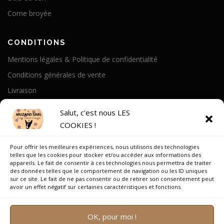
Corne broyée
CONDITIONS
Mentions légales & Politique de confidentialité
Conditions générales de vente
Livraison
Politique de cookies
Salut, c'est nous LES
COOKIES !
A PROPOS
Pour offrir les meilleures expériences, nous utilisons des technologies
Notre Histoire
telles que les cookies pour stocker et/ou accéder aux informations des
appareils. Le fait de consentir à ces technologies nous permettra de traiter
On parle de nous
des données telles que le comportement de navigation ou les ID uniques
sur ce site. Le fait de ne pas consentir ou de retirer son consentement peut
Recrutement
avoir un effet négatif sur certaines caractéristiques et fonctions.
OK, pour moi !