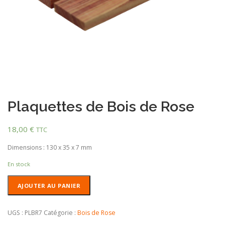
Plaquettes de Bois de Rose
18,00
€
TTC
Dimensions : 130 x 35 x 7 mm
En stock
quantité
AJOUTER AU PANIER
de
Plaquettes
de
UGS :
PLBR7
Catégorie :
Bois de Rose
Bois