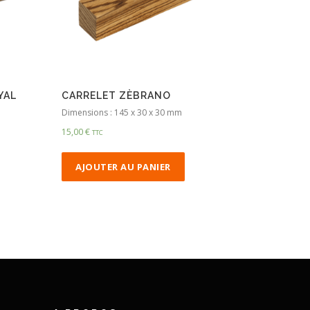
YAL
CARRELET ZÈBRANO
Dimensions : 145 x 30 x 30 mm
15,00
€
TTC
AJOUTER AU PANIER