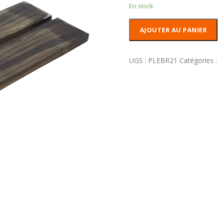
En stock
quantité
AJOUTER AU PANIER
de
Plaquettes
Ebène
UGS :
PLEBR21
Catégories :
Royal