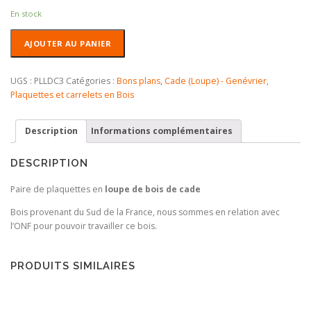
En stock
quantité
AJOUTER AU PANIER
de
Plaquettes
en
UGS :
PLLDC3
Catégories :
Bons plans
,
Cade (Loupe) - Genévrier
,
Loupe
Plaquettes et carrelets en Bois
de
Bois
Description
Informations complémentaires
de
Cade
DESCRIPTION
Paire de plaquettes en
loupe de bois de cade
Bois provenant du Sud de la France, nous sommes en relation avec
l’ONF pour pouvoir travailler ce bois.
PRODUITS SIMILAIRES