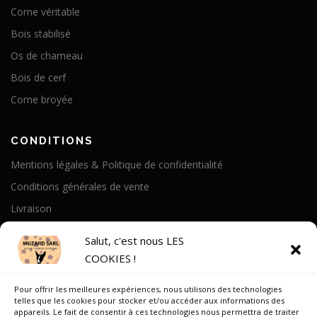
Corne véritable
Bois stabilisé
Os de chameau
Bois de cerf
Corne broyée
CONDITIONS
Mentions légales & Politique de confidentialité
Conditions générales de vente
Livraison
Politique de cookies
Salut, c'est nous LES
COOKIES !
A PROPOS
Pour offrir les meilleures expériences, nous utilisons des technologies
Notre Histoire
telles que les cookies pour stocker et/ou accéder aux informations des
appareils. Le fait de consentir à ces technologies nous permettra de traiter