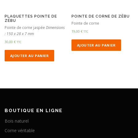
PLAQUETTES POINTE DE
POINTE DE CORNE DE ZÉBU
ZÉBU
Pointe de corne
Pointe de corne jaspée
Dimensions
19,00
€
TTC
: 150 x 28 x 7 mm
30,00
€
TTC
AJOUTER AU PANIER
AJOUTER AU PANIER
BOUTIQUE EN LIGNE
Bois naturel
Corne véritable