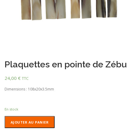
Plaquettes en pointe de Zébu
24,00
€
TTC
Dimensions : 108x20x3.5mm
En stock
quantité
AJOUTER AU PANIER
de
Plaquettes