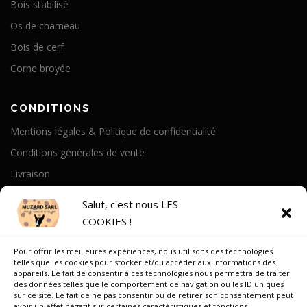
Bois stabilisé
Os de chameau
Bois de cerf
Corne broyée
CONDITIONS
Mentions légales & Politique de confidentialité
Conditions générales de vente
Livraison
Politique de cookies
Salut, c'est nous LES
COOKIES !
A PROPOS
Pour offrir les meilleures expériences, nous utilisons des technologies
Notre Histoire
telles que les cookies pour stocker et/ou accéder aux informations des
appareils. Le fait de consentir à ces technologies nous permettra de traiter
On parle de nous
des données telles que le comportement de navigation ou les ID uniques
sur ce site. Le fait de ne pas consentir ou de retirer son consentement peut
Recrutement
avoir un effet négatif sur certaines caractéristiques et fonctions.