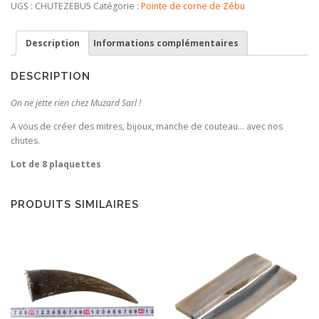
en
UGS :
CHUTEZEBU5
Catégorie :
Pointe de corne de Zébu
pointe
de
Description
Informations complémentaires
Zébu
DESCRIPTION
On ne jette rien chez Muzard Sarl !
A vous de créer des mitres, bijoux, manche de couteau… avec nos
chutes.
Lot de 8 plaquettes
PRODUITS SIMILAIRES