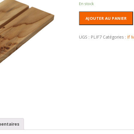
En stock
quantité
AJOUTER AU PANIER
de
Plaquettes
If
UGS :
PLIF7
Catégories :
If 
mouchetée
mentaires