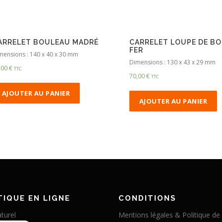
ARRELET BOULEAU MADRÉ
CARRELET LOUPE DE BO
FER
mensions : 140 x 40 x 30 mm
Dimensions : 130 x 43 x 29 mm
,00
€
TTC
70,00
€
TTC
AJOUTER AU PANIER
AJOUTER AU PANIER
IQUE EN LIGNE
CONDITIONS
turel
Mentions légales & Politique de