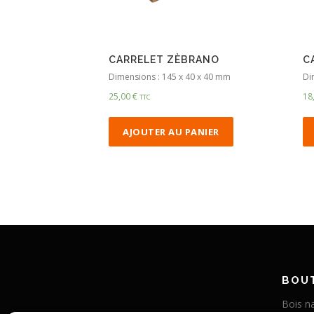
CARRELET ZÈBRANO
C
Dimensions : 145 x 40 x 40 mm
Di
25,00
€
18
TTC
AJOUTER AU PANIER
BOUT
Bois na