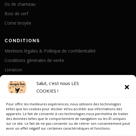
Os de chameau
Bois de cerf
Corne broyée
CONDITIONS
Mentions légales & Politique de confidentialité
Conditions générales de vente
Livraison
Politique de cookies
Salut, c'est nous LES
COOKIES !
A PROPOS
Pour offrir les meilleures expériences, nous utilisons des technologies
Notre Histoire
telles que les cookies pour stocker et/ou accéder aux informations des
appareils. Le fait de consentir à ces technologies nous permettra de traiter
On parle de nous
des données telles que le comportement de navigation ou les ID uniques
sur ce site. Le fait de ne pas consentir ou de retirer son consentement peut
Recrutement
avoir un effet négatif sur certaines caractéristiques et fonctions.