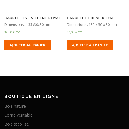
CARRELETS EN EBÈNE ROYAL
CARRELET EBÈNE ROYAL
Dimensions : 135x30x30mm
Dimensions : 135 x 30 x 30 mm
38,00
€
40,00
€
TTC
TTC
AJOUTER AU PANIER
AJOUTER AU PANIER
BOUTIQUE EN LIGNE
Bois naturel
Corne véritable
Bois stabilisé