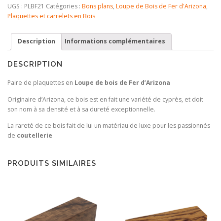
Loupe
UGS :
PLBF21
Catégories :
Bons plans
,
Loupe de Bois de Fer d'Arizona
,
de
Plaquettes et carrelets en Bois
Bois
de
Description
Informations complémentaires
Fer
d'Arizona
DESCRIPTION
Paire de plaquettes en
Loupe de bois de Fer d’Arizona
Originaire d’Arizona, ce bois est en fait une variété de cyprès, et doit
son nom à sa densité et à sa dureté exceptionnelle.
La rareté de ce bois fait de lui un matériau de luxe pour les passionnés
de
coutellerie
PRODUITS SIMILAIRES