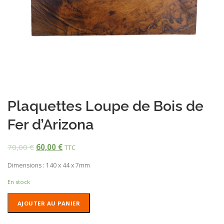
Plaquettes Loupe de Bois de
Fer d’Arizona
70,00
€
60,00
€
TTC
Dimensions : 140 x 44 x 7mm
En stock
quantité
AJOUTER AU PANIER
de
Plaquettes