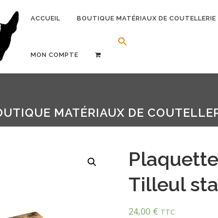
ACCUEIL
BOUTIQUE MATÉRIAUX DE COUTELLERIE
Search Button
Search for:
MON COMPTE
OUTIQUE MATÉRIAUX DE COUTELLER
Plaquett
Tilleul st
24,00
€
TTC