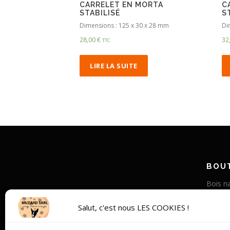
CARRELET EN MORTA
C
STABILISÉ
S
Dimensions : 125 x 30 x 28 mm
Di
28,00
€
32
TTC
LIRE LA SUITE
BOUT
Bois na
Corne v
Salut, c'est nous LES COOKIES !
Bois st