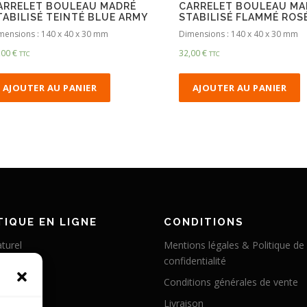
ARRELET BOULEAU MADRÉ
CARRELET BOULEAU MA
TABILISÉ TEINTÉ BLUE ARMY
STABILISÉ FLAMMÉ ROS
mensions : 140 x 40 x 30 mm
Dimensions : 140 x 40 x 30 mm
,00
€
32,00
€
TTC
TTC
AJOUTER AU PANIER
AJOUTER AU PANIER
IQUE EN LIGNE
CONDITIONS
turel
Mentions légales & Politique de
confidentialité
éritable
Conditions générales de vente
abilisé
Livraison