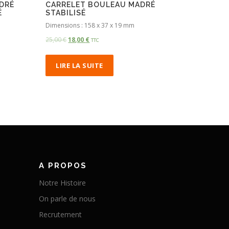
DRÉ
CARRELET BOULEAU MADRÉ
É
STABILISÉ
Dimensions : 158 x 37 x 19 mm
25,00
€
18,00
€
TTC
LIRE LA SUITE
A PROPOS
Notre Histoire
On parle de nous
Recrutement