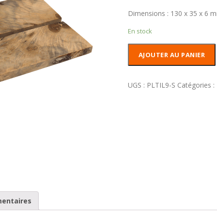
Dimensions : 130 x 35 x 6 
En stock
quantité
AJOUTER AU PANIER
de
Plaquettes
Loupe
UGS :
PLTIL9-S
Catégories :
de
Tilleul
stabilisée
mentaires