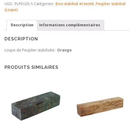
Loupe
UGS :
PLPEU25-S
Catégories :
Bois stabilisé et teinté
,
Peuplier stabilisé
Peuplier
(Loupe)
Stabilisé
Teinté
Description
Informations complémentaires
Orange
DESCRIPTION
Loupe de Peuplier stabilisée :
Orange
PRODUITS SIMILAIRES