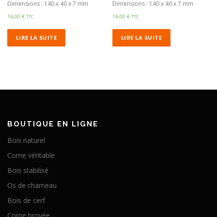
Dimensions : 140 x 40 x 7 mm
Dimensions : 140 x 40 x 7 mm
16,00
€
16,00
€
TTC
TTC
LIRE LA SUITE
LIRE LA SUITE
BOUTIQUE EN LIGNE
Bois naturel
Corne véritable
Bois stabilisé
Os de chameau
Bois de cerf
Corne broyée