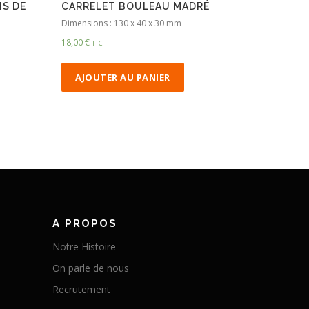
IS DE
CARRELET BOULEAU MADRÉ
Dimensions : 130 x 40 x 30 mm
18,00
€
TTC
AJOUTER AU PANIER
A PROPOS
Notre Histoire
On parle de nous
Recrutement