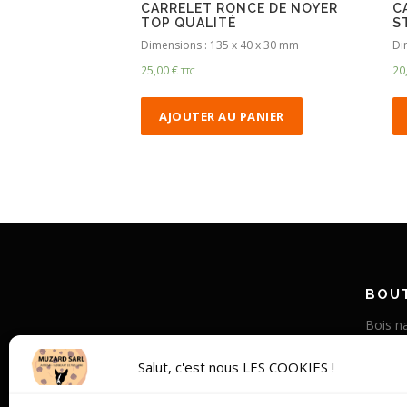
CARRELET RONCE DE NOYER
C
TOP QUALITÉ
S
Dimensions : 135 x 40 x 30 mm
Di
25,00
€
20
TTC
AJOUTER AU PANIER
BOUT
Bois na
Corne v
Salut, c'est nous LES COOKIES !
Bois st