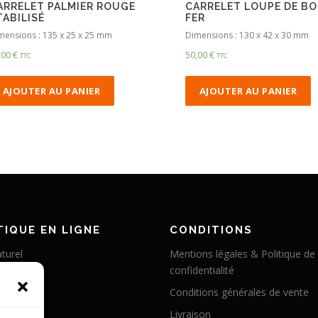
ARRELET PALMIER ROUGE
CARRELET LOUPE DE BO
TABILISÉ
FER
mensions : 135 x 25 x 25 mm
Dimensions : 130 x 42 x 30 mm
,00
€
50,00
€
TTC
TTC
AJOUTER AU PANIER
AJOUTER AU PANIER
IQUE EN LIGNE
CONDITIONS
turel
Mentions légales & Politique de
confidentialité
éritable
Conditions générales de vente
abilisé
Livraison