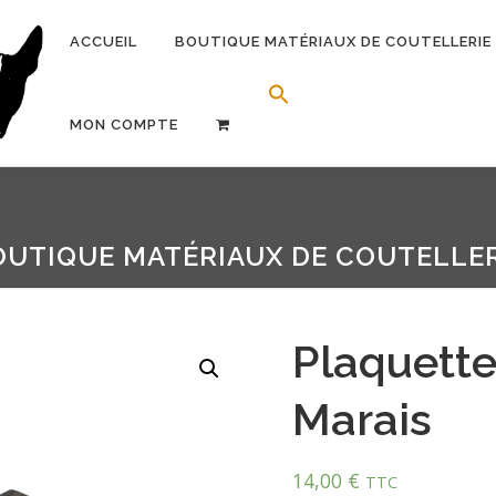
ACCUEIL
BOUTIQUE MATÉRIAUX DE COUTELLERIE
Search Button
Search for:
MON COMPTE
OUTIQUE MATÉRIAUX DE COUTELLER
Plaquett
Marais
14,00
€
TTC