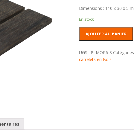
Dimensions : 110 x 30 x 5 
En stock
quantité
AJOUTER AU PANIER
de
Plaquettes
Chêne
UGS :
PLMOR6-S
Catégories
des
carrelets en Bois
Marais
mentaires