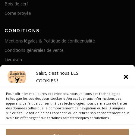
Bois de cerf
Corne broyée
CONDITIONS
Mentions légales & Politique de confidentialité
Conditions générales de vente
Livraison
Politique de cookies
Salut, c'est nous LES
COOKIES !
A PROPOS
Pour offrir les meilleures expériences, nous utilisons des technologies
Notre Histoire
telles que les cookies pour stocker et/ou accéder aux informations des
appareils. Le fait de consentir à ces technologies nous permettra de traiter
On parle de nous
des données telles que le comportement de navigation ou les ID uniques
sur ce site. Le fait de ne pas consentir ou de retirer son consentement peut
Recrutement
avoir un effet négatif sur certaines caractéristiques et fonctions.