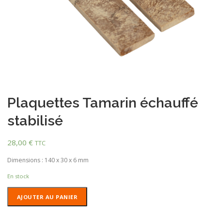
Plaquettes Tamarin échauffé
stabilisé
28,00
€
TTC
Dimensions : 140 x 30 x 6 mm
En stock
quantité
AJOUTER AU PANIER
de
Plaquettes