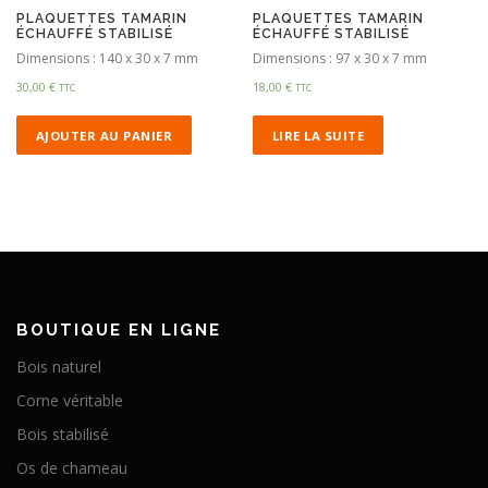
PLAQUETTES TAMARIN
PLAQUETTES TAMARIN
ÉCHAUFFÉ STABILISÉ
ÉCHAUFFÉ STABILISÉ
Dimensions : 140 x 30 x 7 mm
Dimensions : 97 x 30 x 7 mm
30,00
€
18,00
€
TTC
TTC
AJOUTER AU PANIER
LIRE LA SUITE
BOUTIQUE EN LIGNE
Bois naturel
Corne véritable
Bois stabilisé
Os de chameau