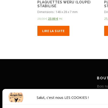
PLAQUETTES WERU (LOUPE)
P
STABILISÉ
S
Dimensions : 148 x 28 x 7 mm
Di
28,00
€
23,00
€
25
TTC
LIRE LA SUITE
BOUT
Bois na
Corne v
Salut, c'est nous LES COOKIES !
Bois st