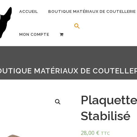
ACCUEIL
BOUTIQUE MATÉRIAUX DE COUTELLERIE
Search Button
Search for:
MON COMPTE
OUTIQUE MATÉRIAUX DE COUTELLER
Plaquette
Stabilisé
28,00
€
TTC