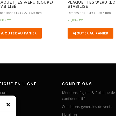
LAQUETTES WERU (LOUPE)
PLAQUETTES WERU (LO
TABILISÉ
STABILISÉ
mensions : 143 x 27 x 6.5 mm
Dimensions : 149 x 30 x 6 mm
,00
€
28,00
€
TTC
TTC
AJOUTER AU PANIER
AJOUTER AU PANIER
IQUE EN LIGNE
CONDITIONS
turel
Mentions légales & Politique de
confidentialité
éritable
Conditions générales de vente
abilisé
Livraison