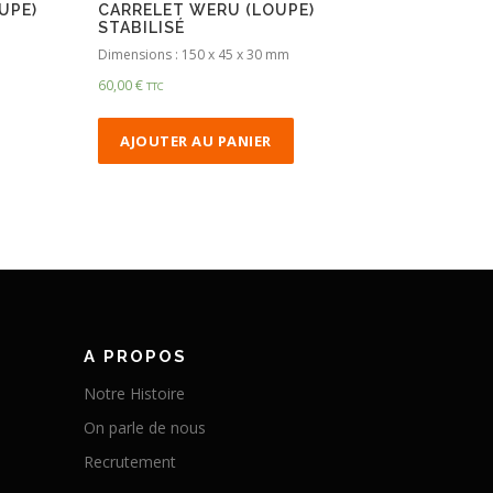
UPE)
CARRELET WERU (LOUPE)
STABILISÉ
Dimensions : 150 x 45 x 30 mm
60,00
€
TTC
AJOUTER AU PANIER
A PROPOS
Notre Histoire
On parle de nous
Recrutement