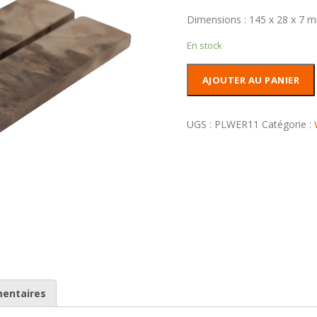
Dimensions : 145 x 28 x 7 
En stock
quantité
AJOUTER AU PANIER
de
Plaquettes
Weru
UGS :
PLWER11
Catégorie :
(Loupe)
Stabilisé
mentaires