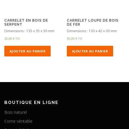
CARRELET EN BOIS DE
CARRELET LOUPE DE BOIS
SERPENT
DE FER
Dimensions : 135 x 35 x 30 mm
Dimensions : 130 x 42 x 30 mm
20,00
€
50,00
€
TTC
TTC
AJOUTER AU PANIER
AJOUTER AU PANIER
BOUTIQUE EN LIGNE
Bois naturel
Corne véritable