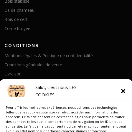
Bois stabilisé
Os de chameau
Bois de cerf
Corne broyée
CONDITIONS
Mentions légales & Politique de confidentialité
Conditions générales de vente
Livraison
Politique de cookies
Salut, c'est nous LES
COOKIES !
A PROPOS
Pour offrir les meilleures expériences, nous utilisons des technologies
Notre Histoire
telles que les cookies pour stocker et/ou accéder aux informations des
appareils. Le fait de consentir à ces technologies nous permettra de traiter
On parle de nous
des données telles que le comportement de navigation ou les ID uniques
sur ce site. Le fait de ne pas consentir ou de retirer son consentement peut
Recrutement
avoir un effet négatif sur certaines caractéristiques et fonctions.