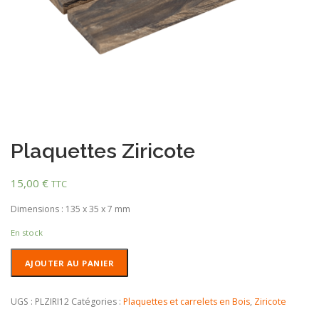
Plaquettes Ziricote
15,00
€
TTC
Dimensions : 135 x 35 x 7 mm
En stock
quantité
AJOUTER AU PANIER
de
Plaquettes
Ziricote
UGS :
PLZIRI12
Catégories :
Plaquettes et carrelets en Bois
,
Ziricote