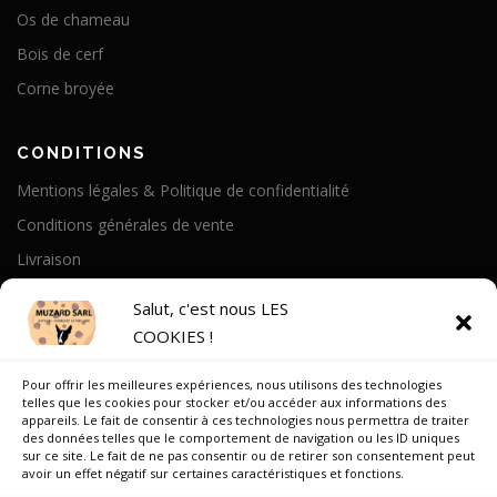
Os de chameau
Bois de cerf
Corne broyée
CONDITIONS
Mentions légales & Politique de confidentialité
Conditions générales de vente
Livraison
Politique de cookies
Salut, c'est nous LES
COOKIES !
A PROPOS
Pour offrir les meilleures expériences, nous utilisons des technologies
Notre Histoire
telles que les cookies pour stocker et/ou accéder aux informations des
appareils. Le fait de consentir à ces technologies nous permettra de traiter
On parle de nous
des données telles que le comportement de navigation ou les ID uniques
sur ce site. Le fait de ne pas consentir ou de retirer son consentement peut
Recrutement
avoir un effet négatif sur certaines caractéristiques et fonctions.