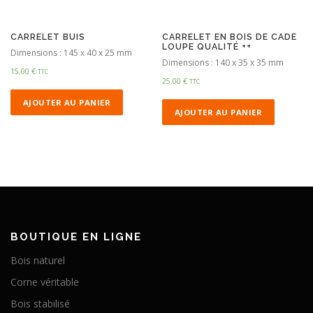
CARRELET BUIS
CARRELET EN BOIS DE CADE
LOUPE QUALITÉ ++
Dimensions : 145 x 40 x 25 mm
Dimensions : 140 x 35 x 35 mm
15,00
€
TTC
25,00
€
TTC
AJOUTER AU PANIER
AJOUTER AU PANIER
BOUTIQUE EN LIGNE
Bois naturel
Corne véritable
Bois stabilisé