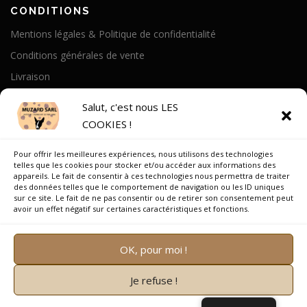
CONDITIONS
Mentions légales & Politique de confidentialité
Conditions générales de vente
Livraison
Politique de cookies
Salut, c'est nous LES
COOKIES !
A PROPOS
Pour offrir les meilleures expériences, nous utilisons des technologies
Notre Histoire
telles que les cookies pour stocker et/ou accéder aux informations des
appareils. Le fait de consentir à ces technologies nous permettra de traiter
On parle de nous
des données telles que le comportement de navigation ou les ID uniques
sur ce site. Le fait de ne pas consentir ou de retirer son consentement peut
Recrutement
avoir un effet négatif sur certaines caractéristiques et fonctions.
OK, pour moi !
Je refuse !
Copyright © 2026 Muzard SARL
–
OnePress
thème par
FameThemes. Traduit par Wp Trads.