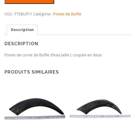
de
Pointe
corne
UGS :
PTEBUF11
Catégorie :
Pointe de Buffle
de
Buffle
Description
coupée
DESCRIPTION
Pointe de corne de Buffle d’eau taille L coupée en deux
PRODUITS SIMILAIRES