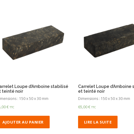
arrelet Loupe d’Amboine stabilisé
Carrelet Loupe d’Amboine s
t teinté noir
et teinté noir
mensions : 150 x 50 x 30 mm
Dimensions : 150 x 50 x 30 mm
5,00
€
65,00
€
TTC
TTC
AJOUTER AU PANIER
LIRE LA SUITE