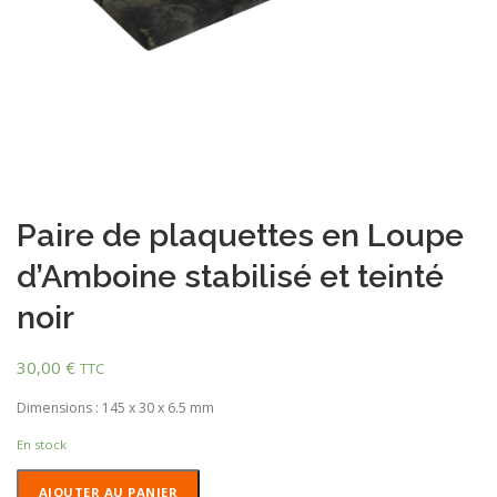
Paire de plaquettes en Loupe
d’Amboine stabilisé et teinté
noir
30,00
€
TTC
Dimensions : 145 x 30 x 6.5 mm
En stock
quantité
AJOUTER AU PANIER