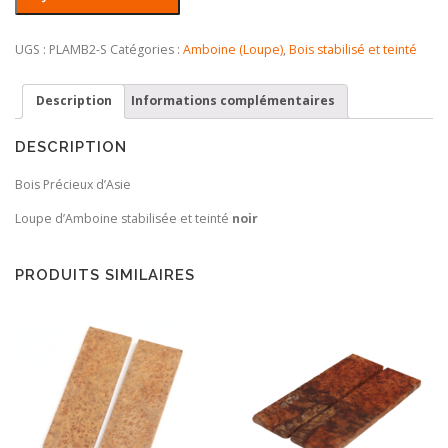
de
Paire
de
UGS :
PLAMB2-S
Catégories :
Amboine (Loupe)
,
Bois stabilisé et teinté
plaquettes
en
Description
Informations complémentaires
Loupe
d'Amboine
stabilisé
DESCRIPTION
et
teinté
Bois Précieux d’Asie
noir
Loupe d’Amboine stabilisée et teinté
noir
PRODUITS SIMILAIRES