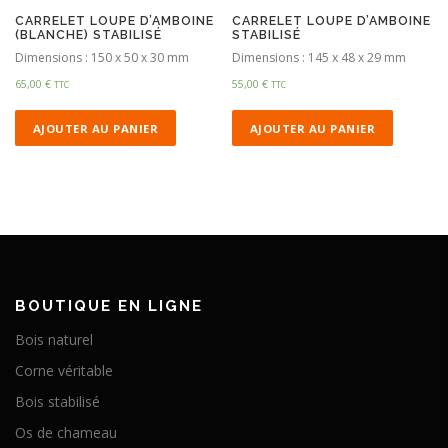
CARRELET LOUPE D’AMBOINE
CARRELET LOUPE D’AMBOINE
(BLANCHE) STABILISÉ
STABILISÉ
Dimensions : 150 x 50 x 30 mm
Dimensions : 145 x 48 x 29 mm
65,00
€
55,00
€
TTC
TTC
AJOUTER AU PANIER
AJOUTER AU PANIER
BOUTIQUE EN LIGNE
Bois naturel
Corne véritable
Bois stabilisé
Os de chameau