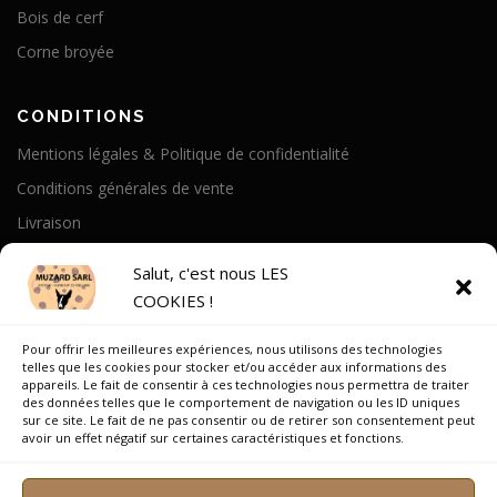
Bois de cerf
Corne broyée
CONDITIONS
Mentions légales & Politique de confidentialité
Conditions générales de vente
Livraison
Politique de cookies
Salut, c'est nous LES
COOKIES !
A PROPOS
Pour offrir les meilleures expériences, nous utilisons des technologies
Notre Histoire
telles que les cookies pour stocker et/ou accéder aux informations des
appareils. Le fait de consentir à ces technologies nous permettra de traiter
On parle de nous
des données telles que le comportement de navigation ou les ID uniques
sur ce site. Le fait de ne pas consentir ou de retirer son consentement peut
Recrutement
avoir un effet négatif sur certaines caractéristiques et fonctions.