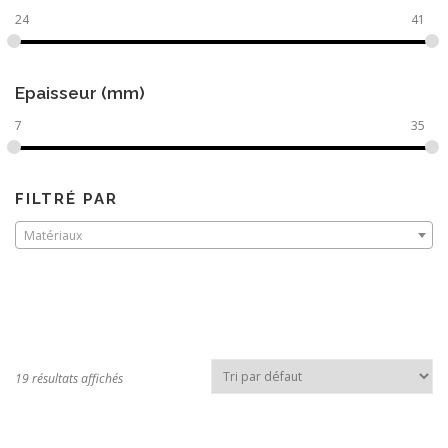
24
41
Epaisseur (mm)
7
35
FILTRÉ PAR
Matériaux
19 résultats affichés