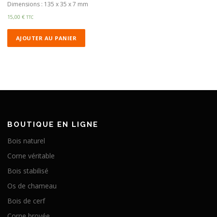
Dimensions : 135 x 35 x 7 mm
15,00
€
TTC
AJOUTER AU PANIER
BOUTIQUE EN LIGNE
Bois naturel
Corne véritable
Bois stabilisé
Os de chameau
Bois de cerf
Corne broyée