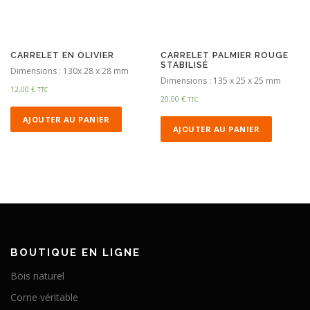
CARRELET EN OLIVIER
CARRELET PALMIER ROUGE
STABILISÉ
Dimensions : 130x 28 x 28 mm
Dimensions : 135 x 25 x 25 mm
12,00
€
TTC
20,00
€
TTC
AJOUTER AU PANIER
AJOUTER AU PANIER
BOUTIQUE EN LIGNE
Bois naturel
Corne véritable