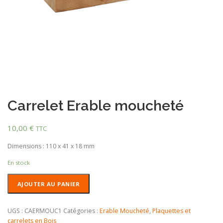
Carrelet Erable moucheté
10,00
€
TTC
Dimensions : 110 x 41 x 18 mm
En stock
quantité
AJOUTER AU PANIER
de
Carrelet
Erable
UGS :
CAERMOUC1
Catégories :
Erable Moucheté
,
Plaquettes et
moucheté
carrelets en Bois