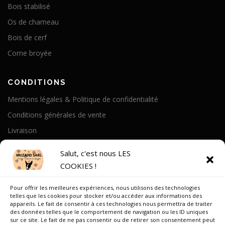
Bois stabilisé
Os de chameau
Bois de cerf
Corne broyée
CONDITIONS
Mentions légales & Politique de confidentialité
Conditions générales de vente
Livraison
Politique de cookies
Salut, c'est nous LES
COOKIES !
A PROPOS
Pour offrir les meilleures expériences, nous utilisons des technologies
Notre Histoire
telles que les cookies pour stocker et/ou accéder aux informations des
appareils. Le fait de consentir à ces technologies nous permettra de traiter
On parle de nous
des données telles que le comportement de navigation ou les ID uniques
sur ce site. Le fait de ne pas consentir ou de retirer son consentement peut
Recrutement