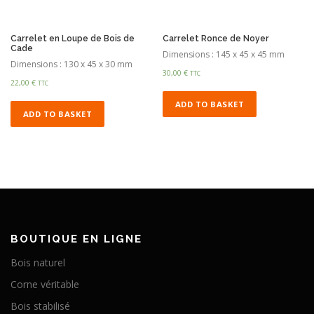
Carrelet en Loupe de Bois de
Carrelet Ronce de Noyer
Cade
Dimensions : 145 x 45 x 45 mm
Dimensions : 130 x 45 x 30 mm
30,00
€
TTC
22,00
€
TTC
ADD TO BASKET
ADD TO BASKET
BOUTIQUE EN LIGNE
Bois naturel
Corne véritable
Bois stabilisé