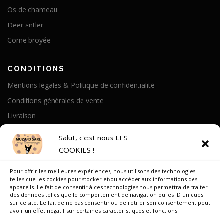
Os de chameau
Deer antler
Corne broyée
CONDITIONS
Mentions légales & Politique de confidentialité
Conditions générales de vente
Livraison
Politique de cookies
Salut, c'est nous LES
COOKIES !
A PROPOS
Pour offrir les meilleures expériences, nous utilisons des technologies
Notre Histoire
telles que les cookies pour stocker et/ou accéder aux informations des
appareils. Le fait de consentir à ces technologies nous permettra de traiter
On parle de nous
des données telles que le comportement de navigation ou les ID uniques
sur ce site. Le fait de ne pas consentir ou de retirer son consentement peut
Recrutement
avoir un effet négatif sur certaines caractéristiques et fonctions.