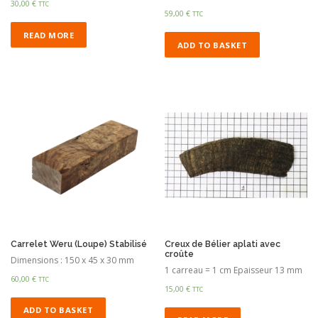
30,00
€
TTC
59,00
€
TTC
READ MORE
ADD TO BASKET
Carrelet Weru (Loupe) Stabilisé
Creux de Bélier aplati avec
croûte
Dimensions : 150 x 45 x 30 mm
1 carreau = 1 cm Epaisseur 13 mm
60,00
€
TTC
15,00
€
TTC
ADD TO BASKET