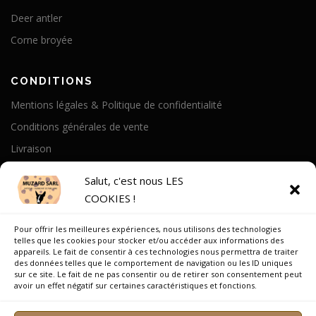
Deer antler
Corne broyée
CONDITIONS
Mentions légales & Politique de confidentialité
Conditions générales de vente
Livraison
Politique de cookies
Salut, c'est nous LES
COOKIES !
A PROPOS
Pour offrir les meilleures expériences, nous utilisons des technologies
Notre Histoire
telles que les cookies pour stocker et/ou accéder aux informations des
appareils. Le fait de consentir à ces technologies nous permettra de traiter
On parle de nous
des données telles que le comportement de navigation ou les ID uniques
sur ce site. Le fait de ne pas consentir ou de retirer son consentement peut
Recrutement
avoir un effet négatif sur certaines caractéristiques et fonctions.