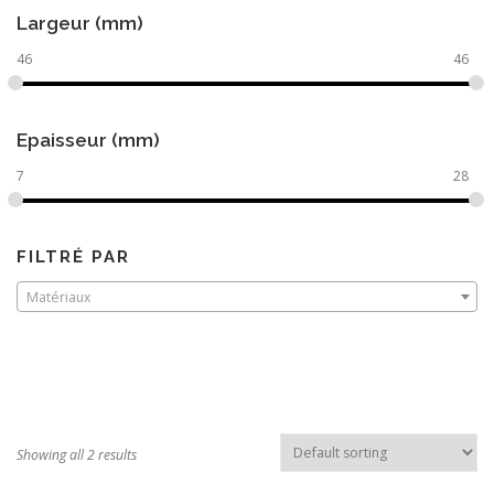
Largeur (mm)
46
46
Epaisseur (mm)
7
28
FILTRÉ PAR
Matériaux
Showing all 2 results