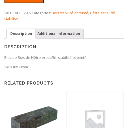
échauffé
Stabilisé
SKU:
CAHEE29-S
Categories:
Bois stabilisé et teinté
,
Hêtre échauffé
teinté
stabilisé
quantity
Description
Additional information
DESCRIPTION
Bloc de Bois de Hêtre échauffé stabilisé et teinté
140x30x30mm
RELATED PRODUCTS