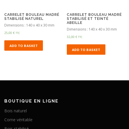
CARRELET BOULEAU MADRÉ
CARRELET BOULEAU MADRÉ
STABILISÉ NATUREL
STABILISÉ ET TEINTÉ
ABEILLE
Dimensions : 140 x 40 x 30 mm
Dimensions : 140 x 40 x 30 mm
25,00
€
TTC
32,00
€
TTC
ADD TO BASKET
ADD TO BASKET
BOUTIQUE EN LIGNE
Bois naturel
Corne véritable
Bois stabilisé