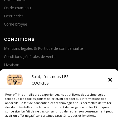
Os de chameau
Deer antler
Corne broyée
CONDITIONS
Mentions légales & Politique de confidentialité
Conditions générales de vente
Livraison
Politique de cookies
Salut, c'est nous LES
COOKIES !
A PROPOS
Pour offrir les meilleures expériences, nous utilisons des technologies
Notre Histoire
telles que les cookies pour stocker et/ou accéder aux informations des
appareils. Le fait de consentir à ces technologies nous permettra de traiter
On parle de nous
des données telles que le comportement de navigation ou les ID uniques
sur ce site. Le fait de ne pas consentir ou de retirer son consentement peut
Recrutement
avoir un effet négatif sur certaines caractéristiques et fonctions.