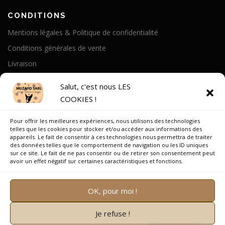
CONDITIONS
Mentions légales & Politique de confidentialité
Conditions générales de vente
Livraison
Politique de cookies
Salut, c'est nous LES
COOKIES !
A PROPOS
Pour offrir les meilleures expériences, nous utilisons des technologies
Notre Histoire
telles que les cookies pour stocker et/ou accéder aux informations des
appareils. Le fait de consentir à ces technologies nous permettra de traiter
On parle de nous
des données telles que le comportement de navigation ou les ID uniques
sur ce site. Le fait de ne pas consentir ou de retirer son consentement peut
Recrutement
avoir un effet négatif sur certaines caractéristiques et fonctions.
OK, pour moi !
Je refuse !
Copyright © 2026 Muzard SARL
–
OnePress
thème par