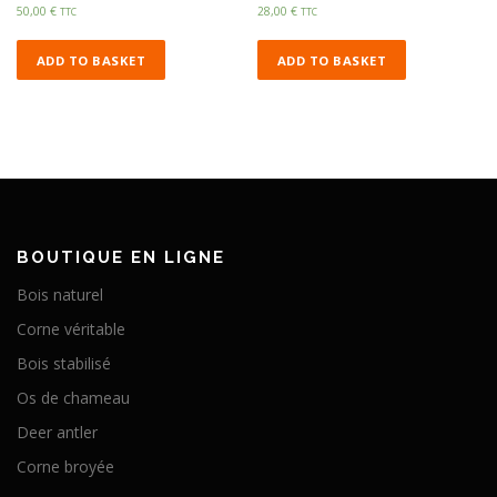
50,00
€
28,00
€
TTC
TTC
ADD TO BASKET
ADD TO BASKET
BOUTIQUE EN LIGNE
Bois naturel
Corne véritable
Bois stabilisé
Os de chameau
Deer antler
Corne broyée