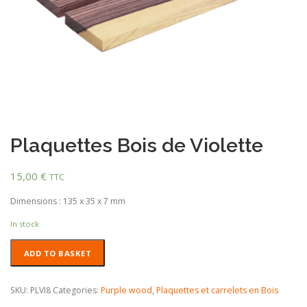
Plaquettes Bois de Violette
15,00
€
TTC
Dimensions : 135 x 35 x 7 mm
In stock
Plaquettes
ADD TO BASKET
Bois
de
Violette
SKU:
PLVI8
Categories:
Purple wood
,
Plaquettes et carrelets en Bois
quantity