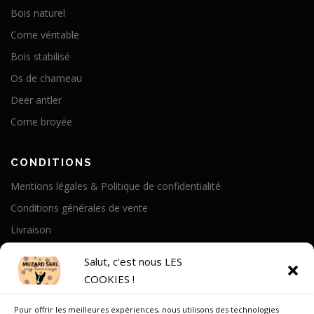
Bois naturel
Corne véritable
Bois stabilisé
Os de chameau
Deer antler
Corne broyée
CONDITIONS
Mentions légales & Politique de confidentialité
Conditions générales de vente
Livraison
Politique de cookies
Salut, c'est nous LES
COOKIES !
A PROPOS
Pour offrir les meilleures expériences, nous utilisons des technologies