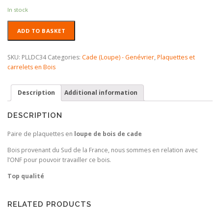
In stock
Plaquettes
ADD TO BASKET
en
Loupe
de
SKU:
PLLDC34
Categories:
Cade (Loupe) - Genévrier
,
Plaquettes et
Bois
carrelets en Bois
de
Cade
Description
Additional information
Top
qualité
quantity
DESCRIPTION
Paire de plaquettes en
loupe de bois de cade
Bois provenant du Sud de la France, nous sommes en relation avec
l’ONF pour pouvoir travailler ce bois.
Top qualité
RELATED PRODUCTS