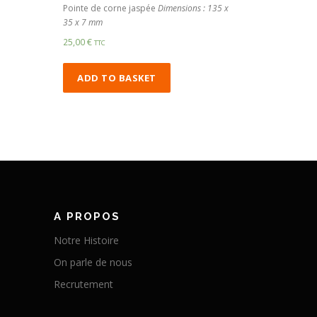
Pointe de corne jaspée
Dimensions : 135 x
35 x 7 mm
25,00
€
TTC
ADD TO BASKET
A PROPOS
Notre Histoire
On parle de nous
Recrutement