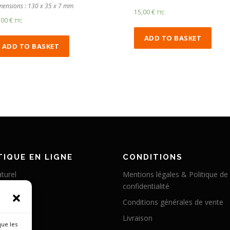
mensions : 130 x 35 x 7 mm
15,00
€
TTC
,00
€
TTC
ADD TO BASKET
ADD TO BASKET
IQUE EN LIGNE
CONDITIONS
turel
Mentions légales & Politique de
confidentialité
éritable
Conditions générales de vente
abilisé
Livraison
 chameau
que les