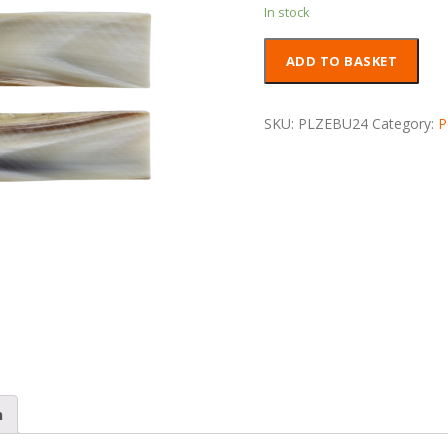
In stock
Plaquettes
ADD TO BASKET
pointe
de
Zébu
SKU:
PLZEBU24
Category:
P
quantity
n