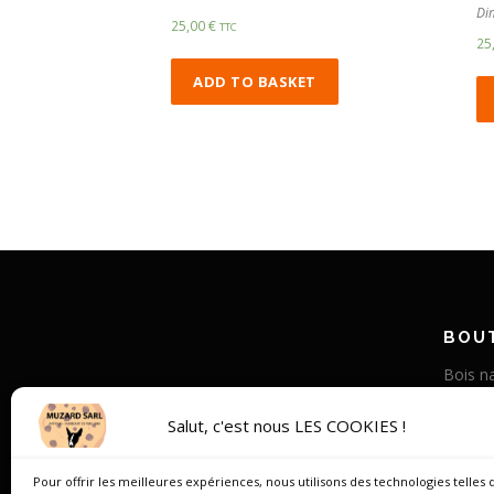
Di
25,00
€
TTC
25
ADD TO BASKET
BOUT
Bois na
Corne v
Salut, c'est nous LES COOKIES !
Bois st
Os de
Pour offrir les meilleures expériences, nous utilisons des technologies telles 