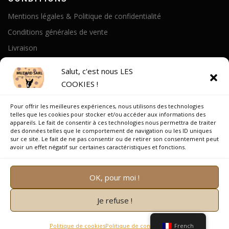
Mentions légales & Politique de confidentialité
Conditions générales de vente
Livraison
Politique de cookies
Salut, c'est nous LES
COOKIES !
A PROPOS
Pour offrir les meilleures expériences, nous utilisons des technologies
Notre Histoire
telles que les cookies pour stocker et/ou accéder aux informations des
appareils. Le fait de consentir à ces technologies nous permettra de traiter
On parle de nous
des données telles que le comportement de navigation ou les ID uniques
sur ce site. Le fait de ne pas consentir ou de retirer son consentement peut
Recrutement
avoir un effet négatif sur certaines caractéristiques et fonctions.
OK, pour moi !
Je refuse !
Copyright © 2026 Muzard SARL
–
OnePress
thème par
FameThemes. Traduit par Wp Trads.
Politique de cookies
Politique de confidentialité
French