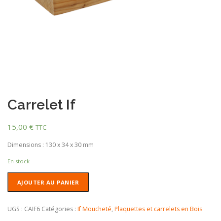
Carrelet If
15,00
€
TTC
Dimensions : 130 x 34 x 30 mm
En stock
quantité
AJOUTER AU PANIER
de
Carrelet
If
UGS :
CAIF6
Catégories :
If Moucheté
,
Plaquettes et carrelets en Bois