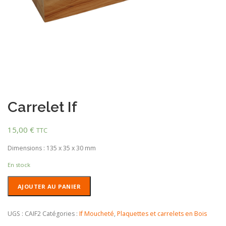
Carrelet If
15,00
€
TTC
Dimensions : 135 x 35 x 30 mm
En stock
quantité
AJOUTER AU PANIER
de
Carrelet
If
UGS :
CAIF2
Catégories :
If Moucheté
,
Plaquettes et carrelets en Bois