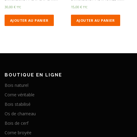
30,00
€
15,00
€
TTC
TTC
AJOUTER AU PANIER
AJOUTER AU PANIER
BOUTIQUE EN LIGNE
Bois naturel
Corne véritable
Bois stabilisé
Os de chameau
Bois de cerf
Corne broyée