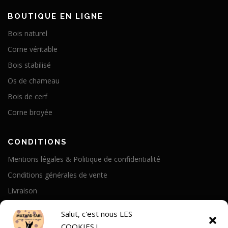
BOUTIQUE EN LIGNE
Bois naturel
Corne véritable
Bois stabilisé
Os de chameau
Bois de cerf
Corne broyée
CONDITIONS
Mentions légales & Politique de confidentialité
Conditions générales de vente
Livraison
Politique de cookies
Salut, c'est nous LES
COOKIES !