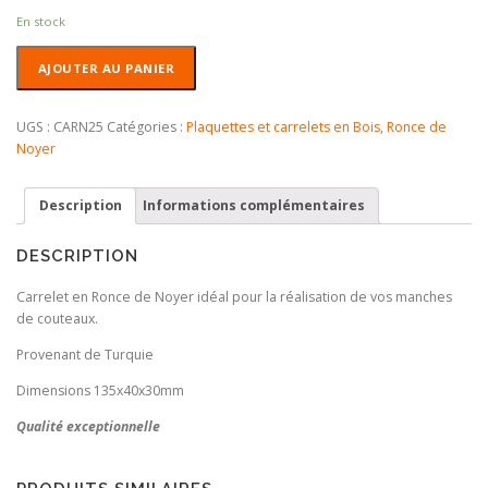
En stock
quantité
AJOUTER AU PANIER
de
Carrelet
Ronce
UGS :
CARN25
Catégories :
Plaquettes et carrelets en Bois
,
Ronce de
de
Noyer
Noyer
Qualité
Description
Informations complémentaires
+
DESCRIPTION
Carrelet en Ronce de Noyer idéal pour la réalisation de vos manches
de couteaux.
Provenant de Turquie
Dimensions 135x40x30mm
Qualité exceptionnelle