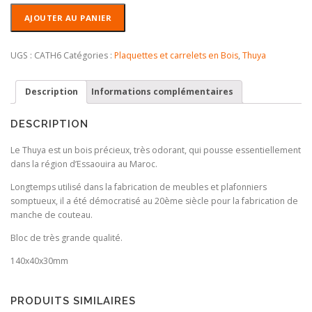
quantité
AJOUTER AU PANIER
de
Carrelet
en
UGS :
CATH6
Catégories :
Plaquettes et carrelets en Bois
,
Thuya
Loupe
de
Description
Informations complémentaires
Thuya
DESCRIPTION
Le Thuya est un bois précieux, très odorant, qui pousse essentiellement
dans la région d’Essaouira au Maroc.
Longtemps utilisé dans la fabrication de meubles et plafonniers
somptueux, il a été démocratisé au 20ème siècle pour la fabrication de
manche de couteau.
Bloc de très grande qualité.
140x40x30mm
PRODUITS SIMILAIRES