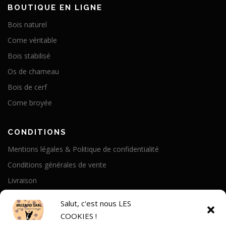
BOUTIQUE EN LIGNE
Bois naturel
Corne véritable
Bois stabilisé
Os de chameau
Bois de cerf
Corne broyée
CONDITIONS
Mentions légales & Politique de confidentialité
Conditions générales de vente
Livraison
Politique de cookies
Salut, c'est nous LES
COOKIES !
A PROPOS