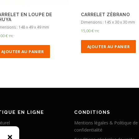
ARRELET EN LOUPE DE
CARRELET ZÈBRANO
HUYA
Dimensions : 145 x 30 x 30 mm
mensions : 148 x 49 x 49 mm
15,00
€
TTC
,00
€
TTC
AJOUTER AU PANIER
AJOUTER AU PANIER
IQUE EN LIGNE
CONDITIONS
turel
Mentions légales & Politique de
confidentialité
éritable