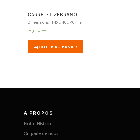
CARRELET ZÈBRANO
Dimensions : 145 x 40 x 40 mm
25,00
€
TTC
AJOUTER AU PANIER
A PROPOS
Notre Histoire
On parle de nous