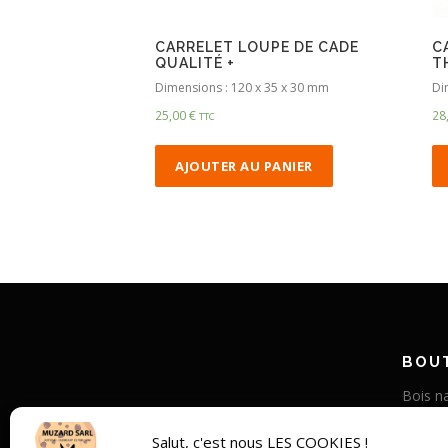
CARRELET LOUPE DE CADE
C
QUALITÉ +
T
Dimensions : 120 x 35 x 30 mm
Di
25,00
€
28
TTC
AJOUTER AU PANIER
BOUT
Bois na
Corne v
Salut, c'est nous LES COOKIES !