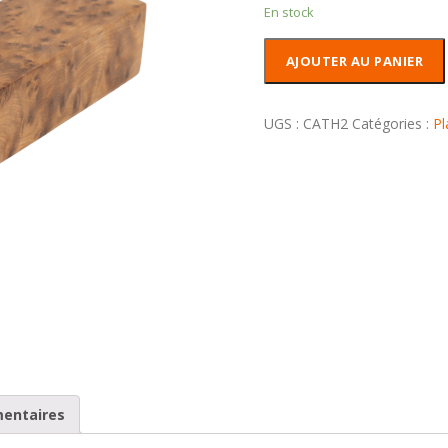
En stock
quantité
AJOUTER AU PANIER
de
Carrelet
en
UGS :
CATH2
Catégories :
Pl
loupe
de
Thuya
mentaires