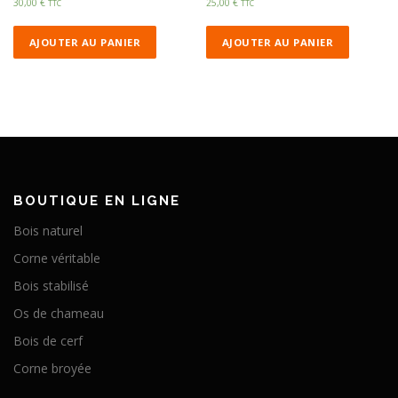
30,00
€
25,00
€
TTC
TTC
AJOUTER AU PANIER
AJOUTER AU PANIER
BOUTIQUE EN LIGNE
Bois naturel
Corne véritable
Bois stabilisé
Os de chameau
Bois de cerf
Corne broyée