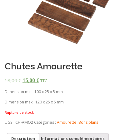
Chutes Amourette
18,00
€
15,00
€
TTC
Dimension min : 100 x 25 x 5 mm
Dimension max : 120 x 25 x 5 mm
Rupture de stock
UGS :
CH-AMO2
Catégories :
Amourette
,
Bons plans
Description
Informations complémentaires