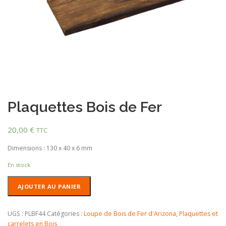
Plaquettes Bois de Fer
20,00
€
TTC
Dimensions : 130 x 40 x 6 mm
En stock
quantité
AJOUTER AU PANIER
de
Plaquettes
Bois
UGS :
PLBF44
Catégories :
Loupe de Bois de Fer d'Arizona
,
Plaquettes et
de
carrelets en Bois