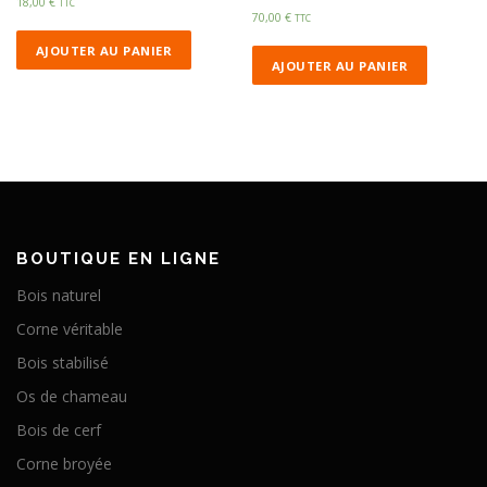
18,00
€
TTC
70,00
€
TTC
AJOUTER AU PANIER
AJOUTER AU PANIER
BOUTIQUE EN LIGNE
Bois naturel
Corne véritable
Bois stabilisé
Os de chameau
Bois de cerf
Corne broyée