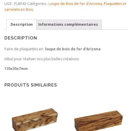
de
UGS :
PLBF43
Catégories :
Loupe de Bois de Fer d'Arizona
,
Plaquettes et
plaquettes
carrelets en Bois
en
Loupe
Description
Informations complémentaires
de
Bois
de
DESCRIPTION
Fer
Paire de plaquettes en
loupe de bois de fer d’Arizona
Idéal pour réaliser vos plus belles créations.
135x35x7mm
PRODUITS SIMILAIRES