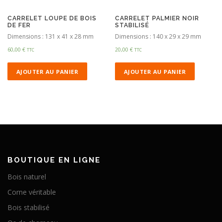
CARRELET LOUPE DE BOIS
CARRELET PALMIER NOIR
DE FER
STABILISÉ
Dimensions : 131 x 41 x 28 mm
Dimensions : 140 x 29 x 29 mm
60,00
€
20,00
€
TTC
TTC
AJOUTER AU PANIER
AJOUTER AU PANIER
BOUTIQUE EN LIGNE
Bois naturel
Corne véritable
Bois stabilisé