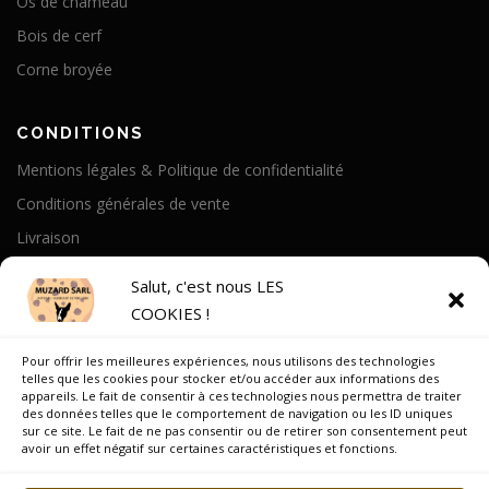
Os de chameau
Bois de cerf
Corne broyée
CONDITIONS
Mentions légales & Politique de confidentialité
Conditions générales de vente
Livraison
Politique de cookies
Salut, c'est nous LES
COOKIES !
A PROPOS
Pour offrir les meilleures expériences, nous utilisons des technologies
Notre Histoire
telles que les cookies pour stocker et/ou accéder aux informations des
appareils. Le fait de consentir à ces technologies nous permettra de traiter
On parle de nous
des données telles que le comportement de navigation ou les ID uniques
sur ce site. Le fait de ne pas consentir ou de retirer son consentement peut
Recrutement
avoir un effet négatif sur certaines caractéristiques et fonctions.