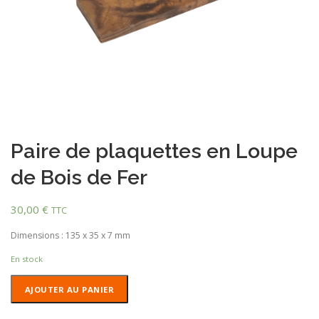
Paire de plaquettes en Loupe
de Bois de Fer
30,00
€
TTC
Dimensions : 135 x 35 x 7 mm
En stock
quantité
AJOUTER AU PANIER
de
Paire