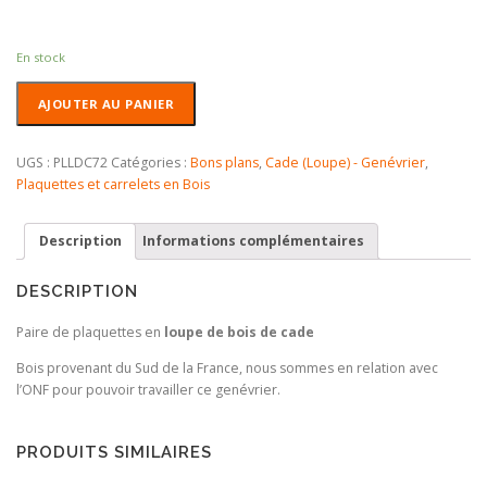
En stock
quantité
AJOUTER AU PANIER
de
Plaquettes
en
UGS :
PLLDC72
Catégories :
Bons plans
,
Cade (Loupe) - Genévrier
,
Loupe
Plaquettes et carrelets en Bois
de
Bois
Description
Informations complémentaires
de
Cade
Qualité
DESCRIPTION
+
Paire de plaquettes en
loupe de bois de cade
Bois provenant du Sud de la France, nous sommes en relation avec
l’ONF pour pouvoir travailler ce genévrier.
PRODUITS SIMILAIRES