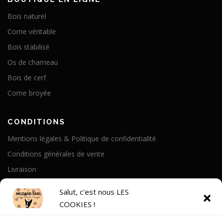
Bois naturel
Corne véritable
Bois stabilisé
Os de chameau
Bois de cerf
Corne broyée
CONDITIONS
Mentions légales & Politique de confidentialité
Conditions générales de vente
Livraison
Politique de cookies
Salut, c'est nous LES
COOKIES !
A PROPOS