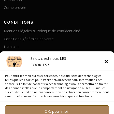
Corne broyée
CONDITIONS
Mentions légales & Politique de confidentialité
Conditions générales de vente
Livraison
Politique de cookies
Salut, c'est nous LES
COOKIES !
A PROPOS
Pour offrir les meilleures expériences, nous utilisons des technologies
Notre Histoire
telles que les cookies pour stocker et/ou accéder aux informations des
appareils. Le fait de consentir à ces technologies nous permettra de traiter
On parle de nous
des données telles que le comportement de navigation ou les ID uniques
sur ce site. Le fait de ne pas consentir ou de retirer son consentement peut
Recrutement
avoir un effet négatif sur certaines caractéristiques et fonctions.
OK, pour moi !