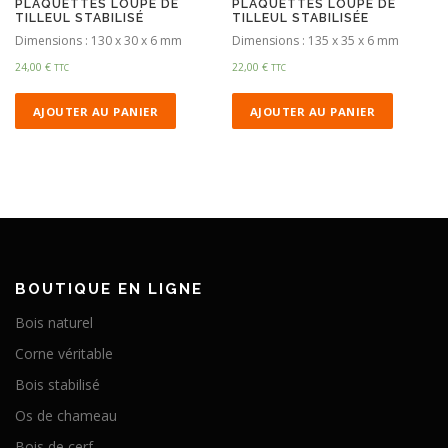
PLAQUETTES LOUPE DE
PLAQUETTES LOUPE DE
TILLEUL STABILISÉ
TILLEUL STABILISÉE
Dimensions : 130 x 30 x 6 mm
Dimensions : 135 x 35 x 6 mm
24,00
€
22,00
€
TTC
TTC
AJOUTER AU PANIER
AJOUTER AU PANIER
BOUTIQUE EN LIGNE
Bois naturel
Corne véritable
Bois stabilisé
Os de chameau
Bois de cerf