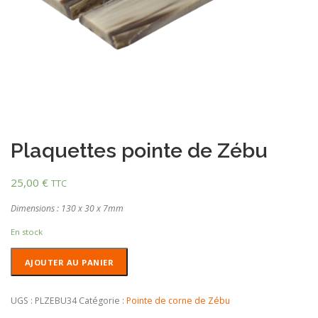
Plaquettes pointe de Zébu
25,00
€
TTC
Dimensions : 130 x 30 x 7mm
En stock
quantité
AJOUTER AU PANIER
de
Plaquettes
pointe
UGS :
PLZEBU34
Catégorie :
Pointe de corne de Zébu
de