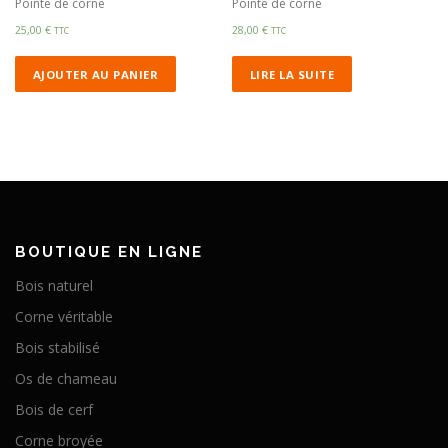
Pointe de corne
Pointe de corne
25,00
€
28,00
€
TTC
TTC
AJOUTER AU PANIER
LIRE LA SUITE
BOUTIQUE EN LIGNE
Bois naturel
Corne véritable
Bois stabilisé
Os de chameau
Bois de cerf
Corne broyée