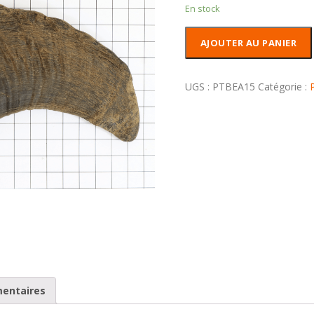
En stock
quantité
AJOUTER AU PANIER
de
Pointe
de
UGS :
PTBEA15
Catégorie :
Bélier
aplatie
mentaires