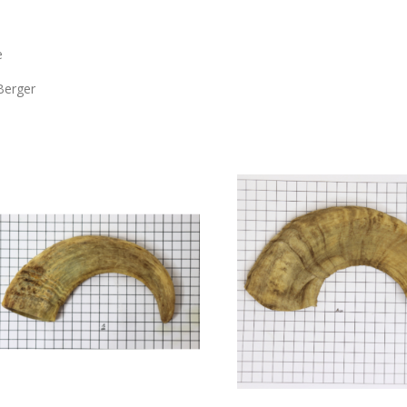
e
Berger