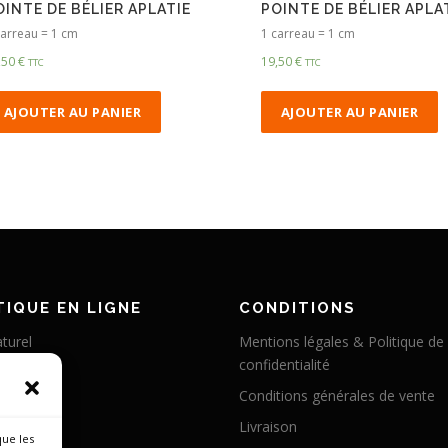
OINTE DE BÉLIER APLATIE
POINTE DE BÉLIER APLA
carreau = 1 cm
1 carreau = 1 cm
,50
€
19,50
€
TTC
TTC
AJOUTER AU PANIER
AJOUTER AU PANIER
IQUE EN LIGNE
CONDITIONS
turel
Mentions légales & Politique de
confidentialité
éritable
Conditions générales de vente
abilisé
Livraison
 chameau
que les