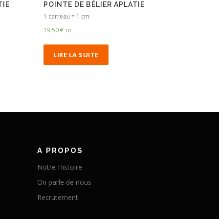
TIE
POINTE DE BÉLIER APLATIE
1 carreau = 1 cm
19,50
€
TTC
LIRE LA SUITE
A PROPOS
Notre Histoire
On parle de nous
Recrutement