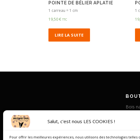
POINTE DE BÉLIER APLATIE
P
1 carreau = 1 cm
1 
19,50
€
19
TTC
LIRE LA SUITE
BOUT
Bois na
Corne v
Salut, c'est nous LES COOKIES !
Bois st
Os de
Pour offrir les meilleures expériences, nous utilisons des technologies telles 