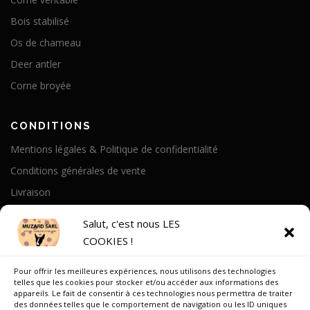
Bois stabilisé
Os de chameau
Deer antler
Corne broyée
CONDITIONS
Mentions légales & Politique de confidentialité
Conditions générales de vente
Livraison
Politique de cookies
Salut, c'est nous LES
COOKIES !
A PROPOS
Pour offrir les meilleures expériences, nous utilisons des technologies
Notre Histoire
telles que les cookies pour stocker et/ou accéder aux informations des
appareils. Le fait de consentir à ces technologies nous permettra de traiter
On parle de nous
des données telles que le comportement de navigation ou les ID uniques