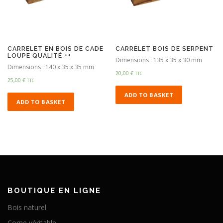
CARRELET EN BOIS DE CADE
CARRELET BOIS DE SERPENT
LOUPE QUALITÉ ++
Dimensions : 135 x 35 x 30 mm
Dimensions : 140 x 35 x 35 mm
20,00
€
TTC
25,00
€
TTC
ADD TO BASKET
ADD TO BASKET
BOUTIQUE EN LIGNE
Bois naturel
Corne véritable