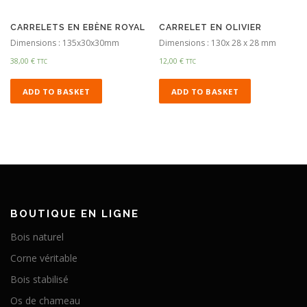
CARRELETS EN EBÈNE ROYAL
CARRELET EN OLIVIER
Dimensions : 135x30x30mm
Dimensions : 130x 28 x 28 mm
38,00
€
12,00
€
TTC
TTC
ADD TO BASKET
ADD TO BASKET
BOUTIQUE EN LIGNE
Bois naturel
Corne véritable
Bois stabilisé
Os de chameau