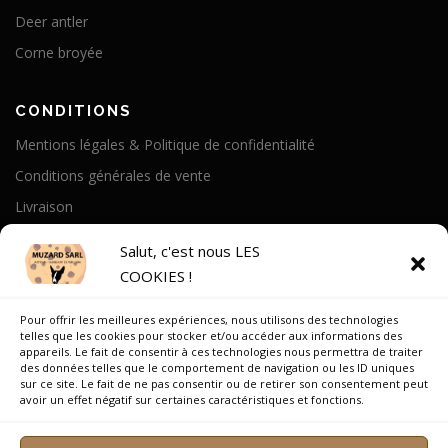
Deer antler
Corne broyée
CONDITIONS
Mentions légales & Politique de confidentialité
Conditions générales de vente
Livraison
Politique de cookies
Salut, c'est nous LES
COOKIES !
A PROPOS
Pour offrir les meilleures expériences, nous utilisons des technologies
Notre Histoire
telles que les cookies pour stocker et/ou accéder aux informations des
appareils. Le fait de consentir à ces technologies nous permettra de traiter
On parle de nous
des données telles que le comportement de navigation ou les ID uniques
sur ce site. Le fait de ne pas consentir ou de retirer son consentement peut
Recrutement
avoir un effet négatif sur certaines caractéristiques et fonctions.