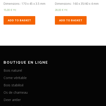
Dimensions : 170 x 45 x 3.5 mm
Dimensions : 160 x 35/40 x 4 mm
15,00
€
28,00
€
TTC
TTC
ADD TO BASKET
ADD TO BASKET
BOUTIQUE EN LIGNE
Bois naturel
Corne véritable
Bois stabilisé
Os de chameau
Deer antler