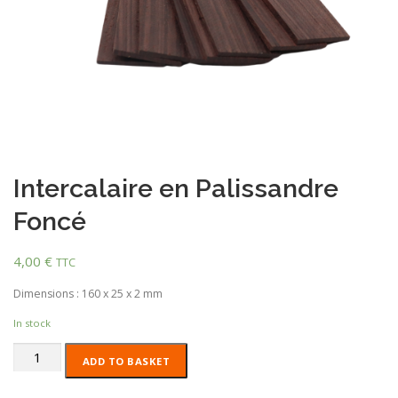
Intercalaire en Palissandre
Foncé
4,00
€
TTC
Dimensions : 160 x 25 x 2 mm
In stock
Intercalaire
ADD TO BASKET
en
Palissandre