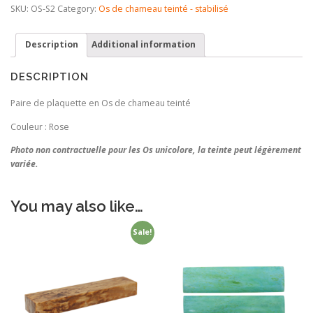
teinté-
SKU:
OS-S2
Category:
Os de chameau teinté - stabilisé
stabilisé
-
Description
Additional information
Rose
quantity
DESCRIPTION
Paire de plaquette en Os de chameau teinté
Couleur : Rose
Photo non contractuelle pour les Os unicolore, la teinte peut légèrement
variée.
You may also like…
Sale!