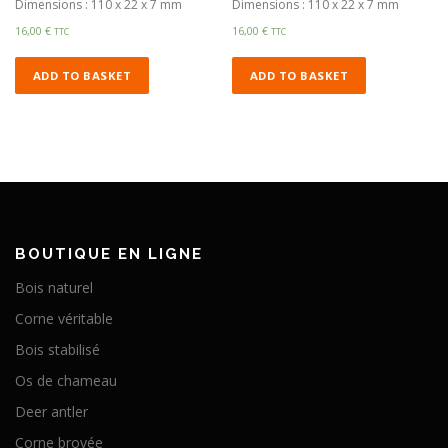
Dimensions : 110 x 22 x 7 mm
Dimensions : 110 x 22 x 7 mm
16,00
€
16,00
€
TTC
TTC
ADD TO BASKET
ADD TO BASKET
BOUTIQUE EN LIGNE
Bois naturel
Corne véritable
Bois stabilisé
Os de chameau
Deer antler
Corne broyée