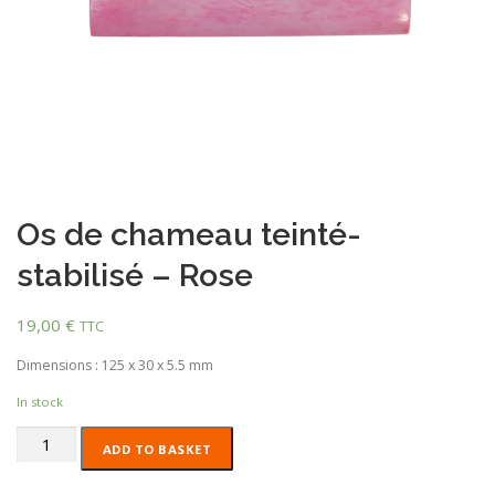
Os de chameau teinté-
stabilisé – Rose
19,00
€
TTC
Dimensions : 125 x 30 x 5.5 mm
In stock
Os
ADD TO BASKET
de
chameau