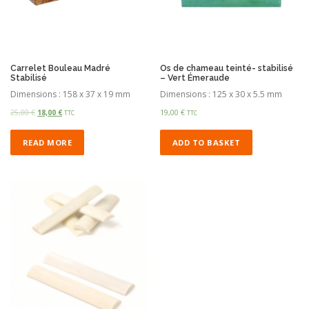
Carrelet Bouleau Madré
Os de chameau teinté- stabilisé
Stabilisé
– Vert Émeraude
Dimensions : 158 x 37 x 19 mm
Dimensions : 125 x 30 x 5.5 mm
25,00
€
18,00
€
19,00
€
TTC
TTC
READ MORE
ADD TO BASKET