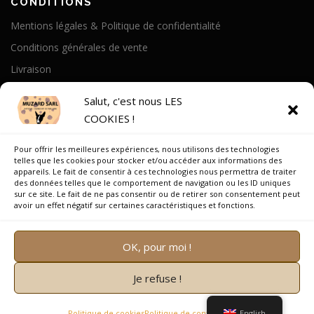
CONDITIONS
Mentions légales & Politique de confidentialité
Conditions générales de vente
Livraison
Politique de cookies
Salut, c'est nous LES
COOKIES !
A PROPOS
Pour offrir les meilleures expériences, nous utilisons des technologies
Notre Histoire
telles que les cookies pour stocker et/ou accéder aux informations des
appareils. Le fait de consentir à ces technologies nous permettra de traiter
On parle de nous
des données telles que le comportement de navigation ou les ID uniques
sur ce site. Le fait de ne pas consentir ou de retirer son consentement peut
Recrutement
avoir un effet négatif sur certaines caractéristiques et fonctions.
OK, pour moi !
Je refuse !
Copyright © 2026 Muzard SARL
–
OnePress
thème par
FameThemes. Traduit par Wp Trads.
Politique de cookies
Politique de confidentialité
English