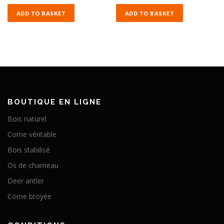
ADD TO BASKET
ADD TO BASKET
BOUTIQUE EN LIGNE
Bois naturel
Corne véritable
Bois stabilisé
Os de chameau
Deer antler
Corne broyée