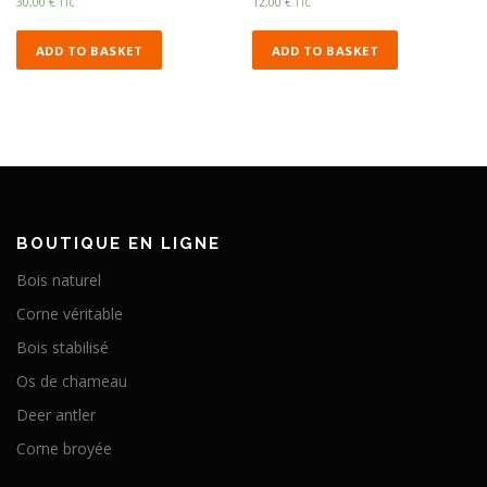
30,00
€
12,00
€
TTC
TTC
ADD TO BASKET
ADD TO BASKET
BOUTIQUE EN LIGNE
Bois naturel
Corne véritable
Bois stabilisé
Os de chameau
Deer antler
Corne broyée