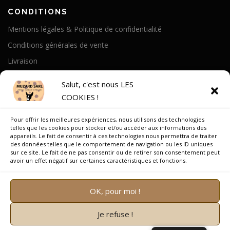
CONDITIONS
Mentions légales & Politique de confidentialité
Conditions générales de vente
Livraison
Politique de cookies
Salut, c'est nous LES
COOKIES !
A PROPOS
Pour offrir les meilleures expériences, nous utilisons des technologies
Notre Histoire
telles que les cookies pour stocker et/ou accéder aux informations des
appareils. Le fait de consentir à ces technologies nous permettra de traiter
On parle de nous
des données telles que le comportement de navigation ou les ID uniques
sur ce site. Le fait de ne pas consentir ou de retirer son consentement peut
Recrutement
avoir un effet négatif sur certaines caractéristiques et fonctions.
OK, pour moi !
Je refuse !
Copyright © 2026 Muzard SARL
–
OnePress
thème par