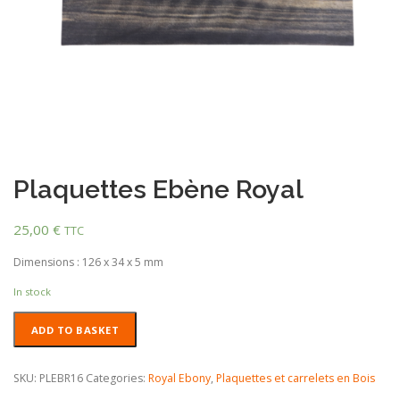
Plaquettes Ebène Royal
25,00
€
TTC
Dimensions : 126 x 34 x 5 mm
In stock
Plaquettes
ADD TO BASKET
Ebène
Royal
quantity
SKU:
PLEBR16
Categories:
Royal Ebony
,
Plaquettes et carrelets en Bois