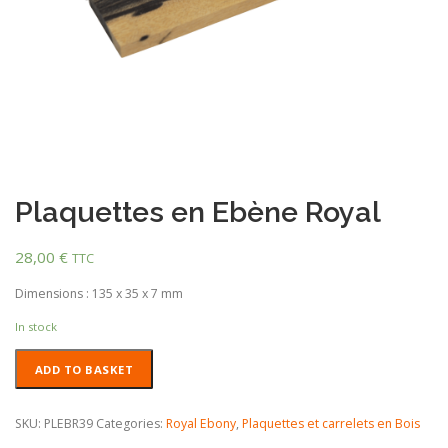
Plaquettes en Ebène Royal
28,00
€
TTC
Dimensions : 135 x 35 x 7 mm
In stock
Plaquettes
ADD TO BASKET
en
Ebène
Royal
SKU:
PLEBR39
Categories:
Royal Ebony
,
Plaquettes et carrelets en Bois
quantity