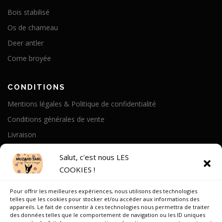
Bois stabilisé
Os de chameau
Deer antler
Corne broyée
CONDITIONS
Mentions légales & Politique de confidentialité
Conditions générales de vente
Livraison
Politique de cookies
Salut, c'est nous LES
COOKIES !
A PROPOS
Pour offrir les meilleures expériences, nous utilisons des technologies
Notre Histoire
telles que les cookies pour stocker et/ou accéder aux informations des
appareils. Le fait de consentir à ces technologies nous permettra de traiter
On parle de nous
des données telles que le comportement de navigation ou les ID uniques