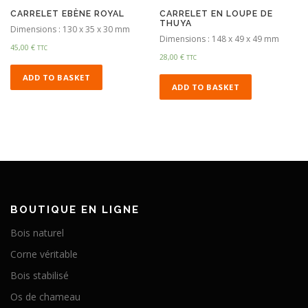
CARRELET EBÈNE ROYAL
CARRELET EN LOUPE DE
THUYA
Dimensions : 130 x 35 x 30 mm
Dimensions : 148 x 49 x 49 mm
45,00
€
TTC
28,00
€
TTC
ADD TO BASKET
ADD TO BASKET
BOUTIQUE EN LIGNE
Bois naturel
Corne véritable
Bois stabilisé
Os de chameau