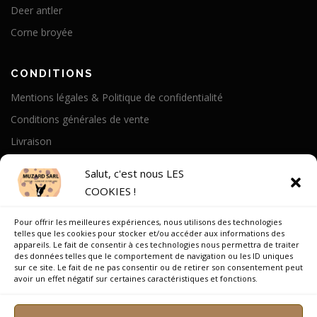
Deer antler
Corne broyée
CONDITIONS
Mentions légales & Politique de confidentialité
Conditions générales de vente
Livraison
Politique de cookies
Salut, c'est nous LES
COOKIES !
A PROPOS
Pour offrir les meilleures expériences, nous utilisons des technologies
Notre Histoire
telles que les cookies pour stocker et/ou accéder aux informations des
appareils. Le fait de consentir à ces technologies nous permettra de traiter
On parle de nous
des données telles que le comportement de navigation ou les ID uniques
sur ce site. Le fait de ne pas consentir ou de retirer son consentement peut
Recrutement
avoir un effet négatif sur certaines caractéristiques et fonctions.